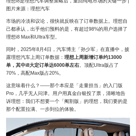
理想i8是理想汽车调整策略后，重回纯电市场的关键一步 |
图片来源：理想汽车
市场的冷淡和议论，很快就反映在了订单数据上。理想自
己都承认，出乎他们预料的是，有超过98%的用户选择了
理想i8 Max和Ultra车型。
同时，2025年8月4日，汽车博主「孙少军」在直播中，披
露理想汽车上周订单数据：
理想上周新增订单约13000
单，其中i8大定订单达6000单左右
。顶配Ultra版占了
70%，高配Max版占20%。
这意味着什么？——那个本应是「走量担当」的入门版
Pro，几乎无人问津。用户用真金白银投了票，清晰地告
诉理想：我们不想要一个「阉割版」的理想，我们要的是
那个配置拉满、一步到位的体验。