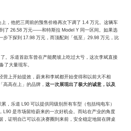
发布会上，他把三周前的预售价格再次下调了 1.4 万元。这辆车
了 26.58 万元——和特斯拉 Model Y 同一区间。如果选
探到 17.98 万元，而顶配则「低至」29.98 万元，比
」了。乐道首款车曾在产能爬坡上吃过大亏，这次李斌直接
准备了大量现车。
经营上开始提效，蔚来和李斌都开始变得和以前大不相
「高高在上」的品牌，
这一次展现出了极大的诚意，以及
积累，乐道 L90 可以提供同级别所有车型（包括纯电车）
L90 是市场留给蔚来的一次好机会。而站在产业的角度
据，证明自己可以在决赛圈到来前，安全稳定地留在牌桌