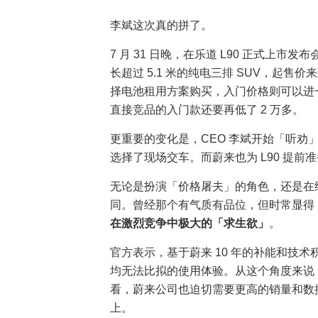
李斌这次真的拼了。
7 月 31 日晚，在乐道 L90 正式上市
长超过 5.1 米的纯电三排 SUV，起售价来到
择电池租用方案购买，入门价格则可以进一步下
直接竞品的入门款还要再低了 2 万多。
更重要的变化是，CEO 李斌开始「听劝
选择了现场交车。而蔚来也为 L90 提前
无论是扮演「价格屠夫」的角色，还是在
同。曾经那个有气质有品位，但时常显得
在激烈竞争中极大的「求生欲」
。
官方表示，基于蔚来 10 年的补能和技术
均无法比拟的使用体验。从这个角度来说，
看，蔚来公司也迫切需要更高的销量和数
上。