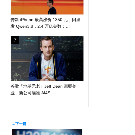
传新 iPhone 最高涨价 1350 元；阿里
发 Qwen3.8，2.4 万亿参数；
DuckDuckGo 推「反科技」太阳镜
7
谷歌「地基元老」Jeff Dean 离职创
业，新公司瞄准 AI4S
→下一篇