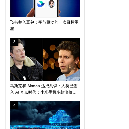
飞书并入豆包：字节跳动的一次目标重
塑
3
马斯克和 Altman 达成共识：人类已迈
入 AI 奇点时代；小米手机多款涨价
300 元起；苹果警告 AI 算力短缺或导
致产品延期发布
4