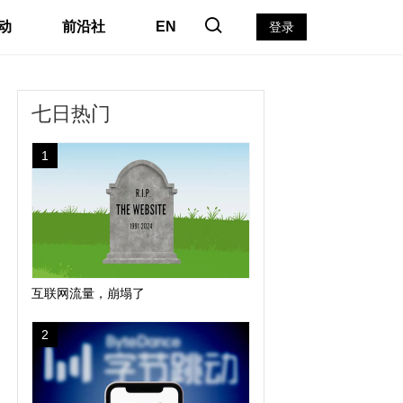
动
前沿社
EN
登录
七日热门
1
互联网流量，崩塌了
2