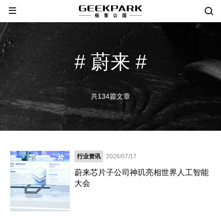
# 蔚来 #
共134篇文章
行业资讯
2026/07/17
蔚来芯片子公司神玑亮相世界人工智能
大会