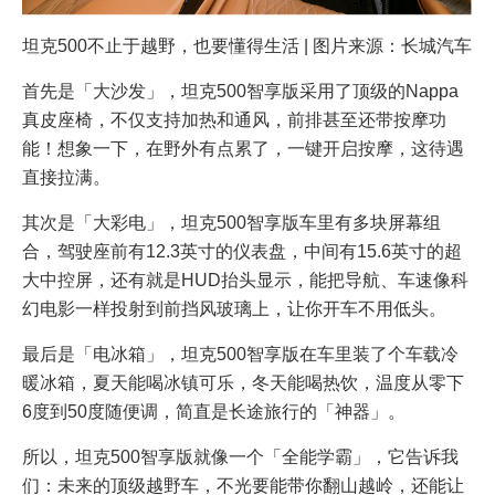
坦克500不止于越野，也要懂得生活 | 图片来源：长城汽车
首先是「大沙发」，坦克500智享版采用了顶级的Nappa
真皮座椅，不仅支持加热和通风，前排甚至还带按摩功
能！想象一下，在野外有点累了，一键开启按摩，这待遇
直接拉满。
其次是「大彩电」，坦克500智享版车里有多块屏幕组
合，驾驶座前有12.3英寸的仪表盘，中间有15.6英寸的超
大中控屏，还有就是HUD抬头显示，能把导航、车速像科
幻电影一样投射到前挡风玻璃上，让你开车不用低头。
最后是「电冰箱」，坦克500智享版在车里装了个车载冷
暖冰箱，夏天能喝冰镇可乐，冬天能喝热饮，温度从零下
6度到50度随便调，简直是长途旅行的「神器」。
所以，坦克500智享版就像一个「全能学霸」，它告诉我
们：未来的顶级越野车，不光要能带你翻山越岭，还能让