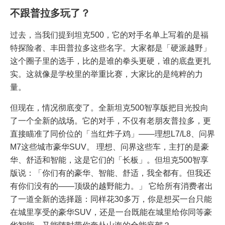
不跟普拉多玩了？
过去，当我们提到坦克500，它的对手名单上写着的是福
特探险者、丰田普拉多这些名字。大家都是「硬派越野」
这个圈子里的选手，比的是谁的拳头更硬，谁的底盘更扎
实。这就像是学校里的举重比赛，大家比的是纯粹的力
量。
但现在，情况彻底变了。全新坦克500智享版把目光投向
了一个全新的战场。它的对手，不仅有老朋友普拉多，更
直接瞄准了同价位的「当红炸子鸡」——理想L7/L8、问界
M7这些城市豪华SUV。 理想、问界这些车，主打的是豪
华、舒适和智能，这是它们的「长板」。但坦克500智享
版说：「你们有的豪华、智能、舒适，我全都有。但我还
有你们没有的——顶级的越野能力。」 它给所有消费者出
了一道全新的选择题：同样花30多万，你是想买一台只能
在城里享受的豪华SUV，还是一台既能在城里给你同等豪