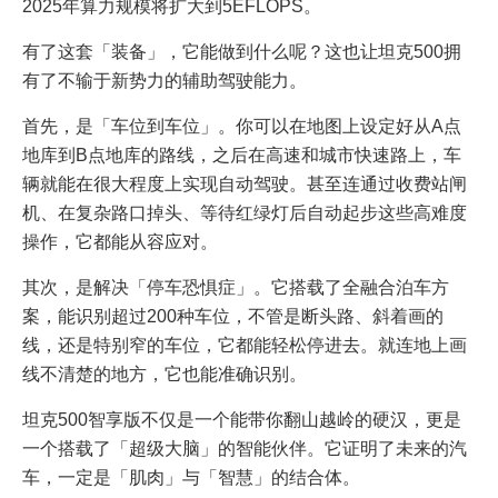
2025年算力规模将扩大到5EFLOPS。
有了这套「装备」，它能做到什么呢？这也让坦克500拥
有了不输于新势力的辅助驾驶能力。
首先，是「车位到车位」。你可以在地图上设定好从A点
地库到B点地库的路线，之后在高速和城市快速路上，车
辆就能在很大程度上实现自动驾驶。甚至连通过收费站闸
机、在复杂路口掉头、等待红绿灯后自动起步这些高难度
操作，它都能从容应对。
其次，是解决「停车恐惧症」。它搭载了全融合泊车方
案，能识别超过200种车位，不管是断头路、斜着画的
线，还是特别窄的车位，它都能轻松停进去。就连地上画
线不清楚的地方，它也能准确识别。
坦克500智享版不仅是一个能带你翻山越岭的硬汉，更是
一个搭载了「超级大脑」的智能伙伴。它证明了未来的汽
车，一定是「肌肉」与「智慧」的结合体。