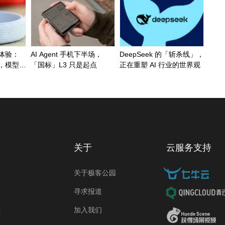
深度体验：
AI Agent 手机下半场，
DeepSeek 的「斩杀线」，
，模型能
「国标」L3 只是起点
正在重塑 AI 行业的世界观
关于
云服务支持
关于极客公园
寻求报道
k
加入我们