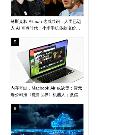
马斯克和 Altman 达成共识：人类已迈
入 AI 奇点时代；小米手机多款涨价
300 元起；苹果警告 AI 算力短缺或导
致产品延期发布
5
内存奇缺，Macbook Air 或缺货；智元
母公司推《魔兽世界》机器人；微信地
震预警上线新功能
6