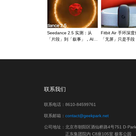
Seedance 2.5 实测：从
Fitbit Air 手环
「片段」到「叙事」，AI
「无屏」只是手段
视频的下半场开始了｜AI
力才是护城河
上新
联系我们
联系电话：8610-84599761
联系邮箱：
contact@geekpark.net
公司地址：北京市朝阳区酒仙桥路4号751 D·Par
正东集团院内 C8座105室 极客公园