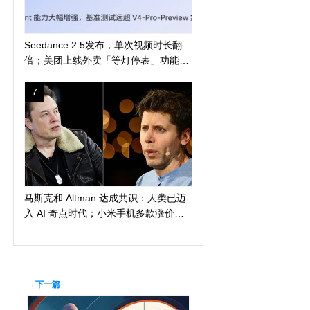
Seedance 2.5发布，单次视频时长翻
倍；美团上线外卖「等灯停表」功能；
长鑫科技突破 4 万亿
7
马斯克和 Altman 达成共识：人类已迈
入 AI 奇点时代；小米手机多款涨价
300 元起；苹果警告 AI 算力短缺或导
致产品延期发布
→下一篇