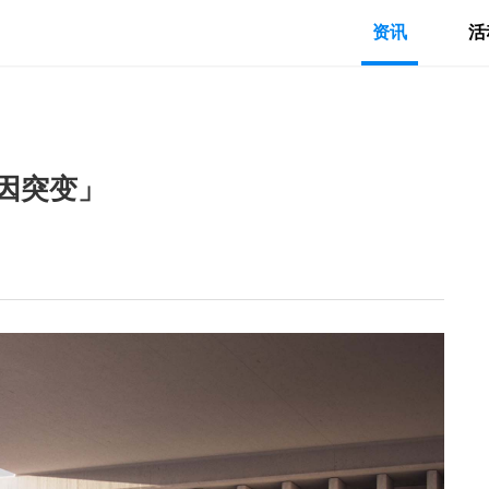
资讯
活
因突变」