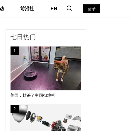
动
前沿社
EN
登录
七日热门
1
美国，封杀了中国扫地机
2