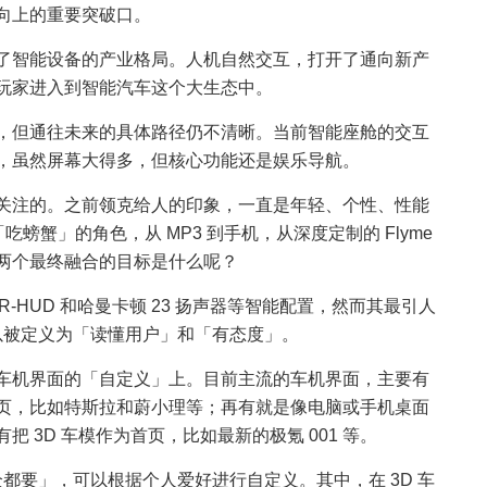
向上的重要突破口。
了智能设备的产业格局。人机自然交互，打开了通向新产
玩家进入到智能汽车这个大生态中。
，但通往未来的具体路径仍不清晰。当前智能座舱的交互
的延伸，虽然屏幕大得多，但核心功能还是娱乐导航。
关注的。之前领克给人的印象，一直是年轻、个性、性能
吃螃蟹」的角色，从 MP3 到手机，从深度定制的 Flyme
两个最终融合的目标是什么呢？
 AR-HUD 和哈曼卡顿 23 扬声器等智能配置，然而其最引人
，它可以被定义为「读懂用户」和「有态度」。
车机界面的「自定义」上。目前主流的车机界面，主要有
页，比如特斯拉和蔚小理等；再有就是像电脑或手机桌面
 3D 车模作为首页，比如最新的极氪 001 等。
，「全都要」，可以根据个人爱好进行自定义。其中，在 3D 车