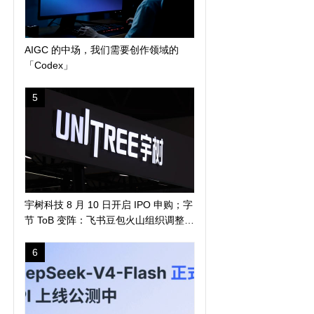
AIGC 的中场，我们需要创作领域的
「Codex」
5
宇树科技 8 月 10 日开启 IPO 申购；字
节 ToB 变阵：飞书豆包火山组织调整；
马斯克称人类 5-7 年登陆火星 | 极客早
知道
6