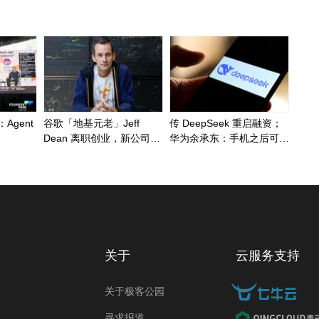
Agent
谷歌「地基元老」Jeff
传 DeepSeek 重启融资；
Dean 离职创业，新公司瞄
华为余承东：手机之后可能
准 AI4S
都要大规模涨价；首例破坏
AI 模型刑案宣判，程序员
「删库跑路」获刑
关于
云服务支持
关于极客公园
寻求报道