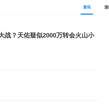
资讯
活
战？天佑疑似2000万转会火山小