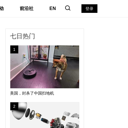
动
前沿社
EN
登录
七日热门
1
美国，封杀了中国扫地机
2