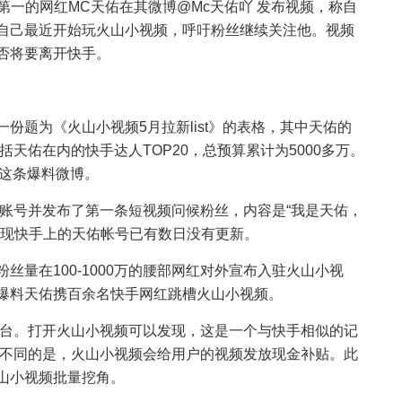
名第一的网红MC天佑在其微博@Mc天佑吖 发布视频，称自
自己最近开始玩火山小视频，呼吁粉丝继续关注他。视频
否将要离开快手。
份题为《火山小视频5月拉新list》的表格，其中天佑的
括天佑在内的快手达人TOP20，总预算累计为5000多万。
了这条爆料微博。
账号并发布了第一条短视频问候粉丝，内容是“我是天佑，
发现快手上的天佑帐号已有数日没有更新。
丝量在100-1000万的腰部网红对外宣布入驻火山小视
爆料天佑携百余名快手网红跳槽火山小视频。
平台。打开火山小视频可以发现，这是一个与快手相似的记
手不同的是，火山小视频会给用户的视频发放现金补贴。此
山小视频批量挖角。