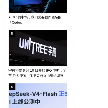
AIGC 的中场，我们需要创作领域的
「Codex」
5
宇树科技 8 月 10 日开启 IPO 申购；字
节 ToB 变阵：飞书豆包火山组织调整；
马斯克称人类 5-7 年登陆火星 | 极客早
知道
6