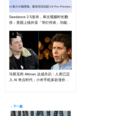
Seedance 2.5发布，单次视频时长翻
倍；美团上线外卖「等灯停表」功能；
长鑫科技突破 4 万亿
7
马斯克和 Altman 达成共识：人类已迈
入 AI 奇点时代；小米手机多款涨价
300 元起；苹果警告 AI 算力短缺或导
致产品延期发布
→下一篇