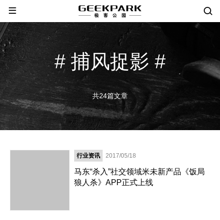
# 捕风捉影 #
共24篇文章
行业资讯
2017/05/18
马东“杀入”社交领域米未新产品《饭局
狼人杀》APP正式上线