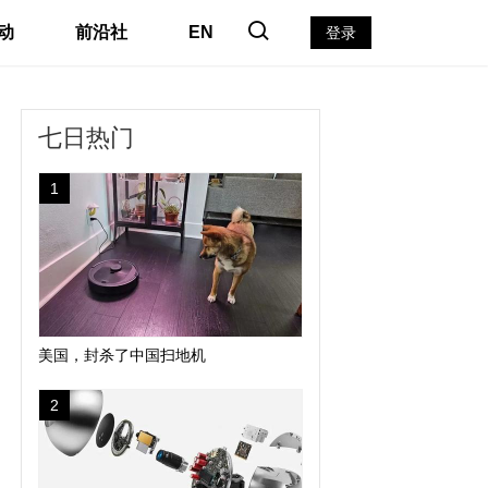
动
前沿社
EN
登录
七日热门
1
美国，封杀了中国扫地机
2