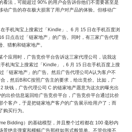
看法，可能超过 90% 的用户会告诉你他们不需要甚至是
移动广告的存在极大损害了用户对产品的体验。但移动广
在手机淘宝上搜索过「Kindle」、6 月 15 日在手机百度浏
 16 日点击过「链家地产」的广告。同时，有三家广告代理
马逊、猎豹和链家地产。
某个应用时，广告竞价平台告诉这三家代理公司，说我这
手机淘宝上搜索过「Kindle」，6 月 15 日在手机百度上搜
点击过「链家地产」的广告。然后广告代理公司A认为客户不
符合，然后B和C按照广告主的要求，给出竞价。比如，广
 2 块钱，广告代理公司 C 的链家地产愿意为这次的曝光出
户的出价信息返回给广告竞价平台，广告竞价平台通过比价
那个客户，于是把链家地产客户的广告展示给用户了；而
了购买行为。
e Bidding）的基础模型，并且整个过程都在 100 毫秒内
场景绝非弹窗和横幅广告那样如形式般简单。不管你接不