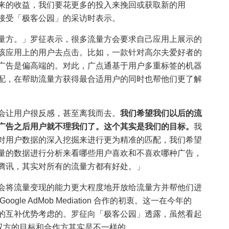
来的收益，我们要花更多的投入来挽回或获取新的用
接受「极客公园」的采访时表示。
量方。」罗征表示，很多流量方会要求自己应用上展示的
该应用上的用户去点击。比如，一款针对高尔夫爱好者的
广告是偏高端的。对此，广点通基于用户多重标签的机器
配，在帮助流量方获得最合适用户的同时也帮他们更了解
会让用户很反感，甚至离我而去。
我们希望我们以后的流
广告之后用户就不理我们了。这个其实是我们的目标。
我
对用户数据的深入挖掘来进行更为精准的匹配，我们希望
量的数据进行分析来看哪些用户喜欢和不喜欢哪种广告，
腾讯，其实对所有的流量方都有好处。」
会将流量变现的能力更大程度地开放给流量方并帮他们进
le AdMob Mediation 合作的初衷。这一在今年的
基于双方的互补优势考虑的。罗征向「极客公园」透露，虽然看起
但双方的目标和合作方其实是不一样的。