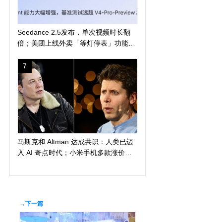
Seedance 2.5发布，单次视频时长翻
倍；美团上线外卖「等灯停表」功能；
长鑫科技突破 4 万亿
7
马斯克和 Altman 达成共识：人类已迈
入 AI 奇点时代；小米手机多款涨价
300 元起；苹果警告 AI 算力短缺或导
致产品延期发布
→下一篇