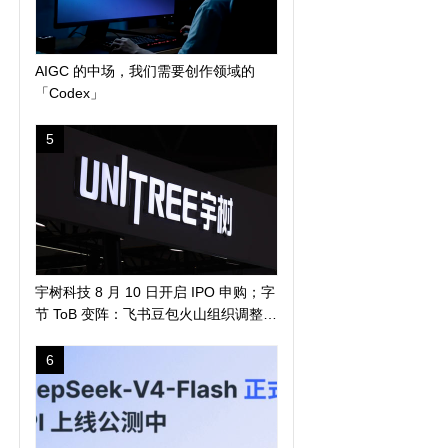
AIGC 的中场，我们需要创作领域的
「Codex」
5
宇树科技 8 月 10 日开启 IPO 申购；字
节 ToB 变阵：飞书豆包火山组织调整；
马斯克称人类 5-7 年登陆火星 | 极客早
知道
6