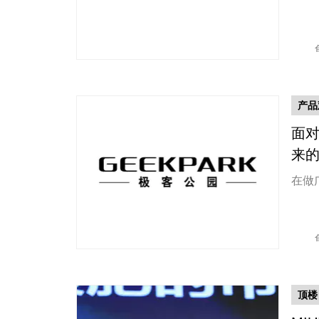
产品
面对
来
在做
顶楼 