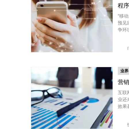
程
“移
预见
争环境
业界
营销
互联
业还
效果
流,
合作