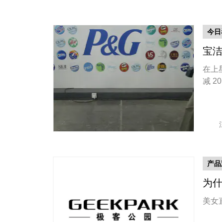
今日
宝洁
在上星
减 
产品
为什
美女