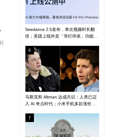
Seedance 2.5发布，单次视频时长翻
？
倍；美团上线外卖「等灯停表」功能；
削
长鑫科技突破 4 万亿
6
马斯克和 Altman 达成共识：人类已迈
入 AI 奇点时代；小米手机多款涨价
300 元起；苹果警告 AI 算力短缺或导
致产品延期发布
7