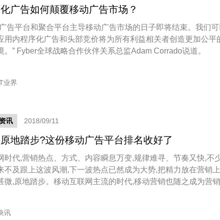
序化广告如何颠覆移动广告市场？
动广告平台和聚合平台主导移动广告市场的日子即将结束。我们可
应用内程序化广告和头部竞价将为所有利益相关者创造更加公平
。” Fyber全球战略合作伙伴关系总监Adam Corrado说道。
IT业界
资讯
2018/09/11
原地踏步?这份移动广告平台排名收好了
网时代,营销热点、方式、内容瞬息万变,规律难寻、节奏又快,不
来不及跟上这波风潮,下一波热点已然成为大势,把精力放在营销
甚微,原地踏步。移动互联网主流的时代,移动营销也随之成为营
想要打好移动营销这场翻身仗,不少企业都选择了第三方移动广告
,究竟移动广告平台哪家好,这份移动广告平台排名要收好了!
快讯