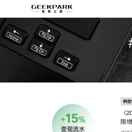
科技
《2
限