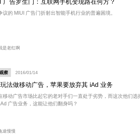
UI 广告罗生门：互联网手机变现路在何方？
争议的 MIUI 广告门折射出智能手机行业的普遍困境。
我是老红啊
观察
2016/01/14
玩法做移动广告，苹果要放弃其 iAd 业务
在移动广告市场比起它的老对手们一直处于劣势，而这次他们选
 iAd 广告业务，这能让他们翻身吗？
龟途慢慢