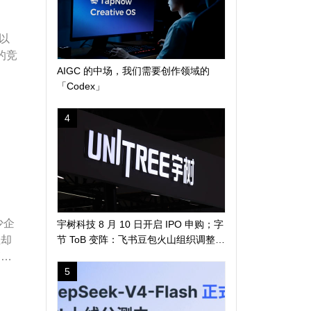
以
的竞
AIGC 的中场，我们需要创作领域的
「Codex」
4
少企
宇树科技 8 月 10 日开启 IPO 申购；字
上却
节 ToB 变阵：飞书豆包火山组织调整；
马斯克称人类 5-7 年登陆火星 | 极客早
销主
知道
5
平台