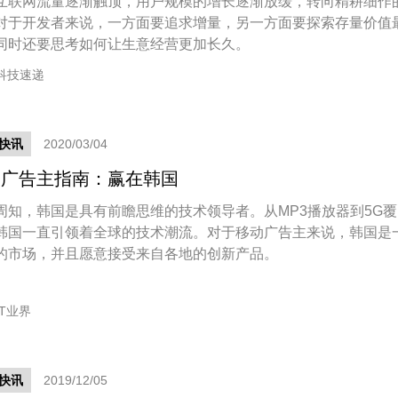
互联网流量逐渐触顶，用户规模的增长逐渐放缓，转向精耕细作
对于开发者来说，一方面要追求增量，另一方面要探索存量价值
同时还要思考如何让生意经营更加长久。
科技速递
快讯
2020/03/04
动广告主指南：赢在韩国
周知，韩国是具有前瞻思维的技术领导者。从MP3播放器到5G覆
韩国一直引领着全球的技术潮流。对于移动广告主来说，韩国是
的市场，并且愿意接受来自各地的创新产品。
IT业界
快讯
2019/12/05