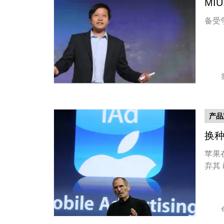
MI
备受
产品
换种
苹果
弃其