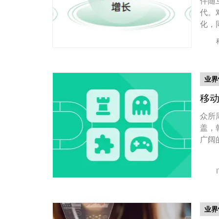
伴随
代。
化，
业界
移
众所
盖，
广阔
业界