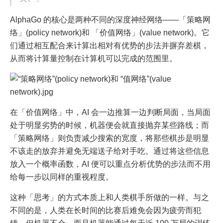
AlphaGo 的核心是两种不同的深度神经网络——「策略网
络」(policy network)和 「价值网络」(value network)。它
们通过相互配合来计算出相对有优势的步法并摒弃差棋，
从而将计算量控制在计算机可以完成的范围里。
在「价值网络」中，AI 会一边推算一边判断局面，当局面
处于明显劣势的时候，机器便会就直接抛弃某些路线；而
「策略网络」则负责减少搜索的宽度，将那些棋步是明显
不该走的放弃并避免无端送子给对手吃。通过将这些信息
放入一个概率函数，AI 便可以重点分析优势的步法而不用
给每一步以同样的重视程度。
这种「思考」的方式本质上和人类棋手所做的一样。与之
不同的是，人类在长时间的比赛后难免会因为疲劳而犯