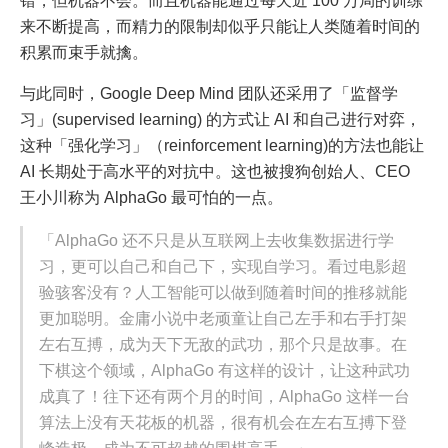
错，但机器不会。而且机器能通过每天近 100 万局的训练
来不断提高，而精力的限制却似乎只能让人类随着时间的
积累而束手就擒。
与此同时，Google Deep Mind 团队还采用了「监督学
习」(supervised learning) 的方式让 AI 和自己进行对弈，
这种「强化学习」（reinforcement learning)的方法也能让
AI 长期处于高水平的对抗中。这也被搜狗创始人、CEO
王小川称为 AlphaGo 最可怕的一点。
「AlphaGo 还不只是从互联网上去收集数据进行学
习，更可以自己和自己下，实现自学习。看过电影超
验骇客没有？人工智能可以做到随着时间的推移就能
更加聪明。金庸小说中老顽童让自己左手和右手打架
左右互搏，成为天下无敌的武功，那个只是故事。在
下棋这个领域，AlphaGo 有这样的设计，让这种武功
成真了！往下还有两个月的时间，AlphaGo 这样一台
算法上没有天花板的机器，很有机会在左右互搏下登