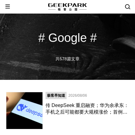
# Google #
共578篇文章
极客早知道
2026/08/06
传 DeepSeek 重启融资；华为余承东：
手机之后可能都要大规模涨价；首例破
坏 AI 模型刑案宣判，程序员「删库跑
路」获刑