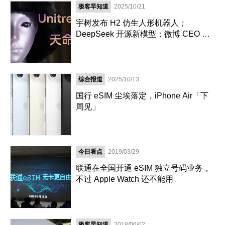
极客早知道
2025/10/21
宇树发布 H2 仿生人形机器人；
DeepSeek 开源新模型；微博 CEO 回
应多名 KOL 被禁言｜极客早知道
综合报道
2025/10/13
国行 eSIM 尘埃落定，iPhone Air「下
周见」
今日看点
2019/03/29
联通在全国开通 eSIM 独立号码业务，
不过 Apple Watch 还不能用
极客早知道
2018/06/02