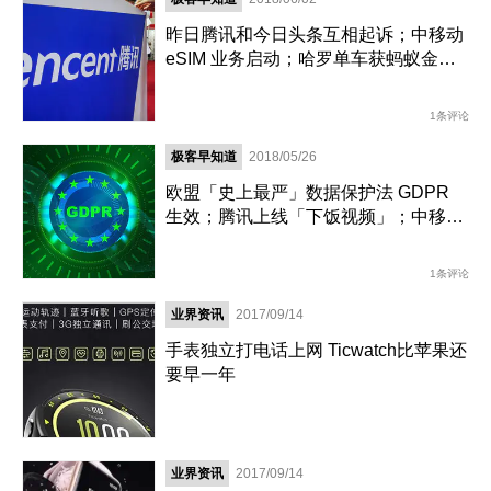
昨日腾讯和今日头条互相起诉；中移动
eSIM 业务启动；哈罗单车获蚂蚁金服
20 亿元融资 | 极客早知道
1条评论
极客早知道
2018/05/26
欧盟「史上最严」数据保护法 GDPR
生效；腾讯上线「下饭视频」；中移动
推国内首款 eSIM 芯片 | 极客早知道
1条评论
业界资讯
2017/09/14
手表独立打电话上网 Ticwatch比苹果还
要早一年
业界资讯
2017/09/14