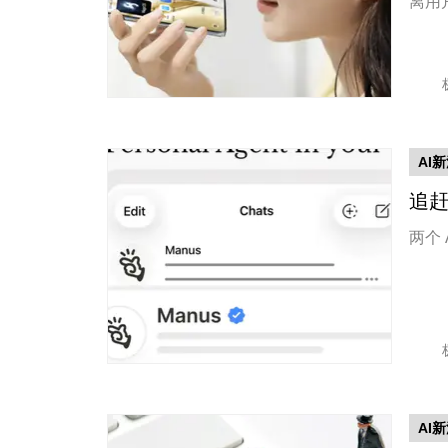
离用
AI
追赶
两个
AI