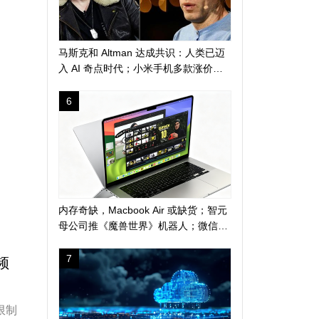
马斯克和 Altman 达成共识：人类已迈
入 AI 奇点时代；小米手机多款涨价
300 元起；苹果警告 AI 算力短缺或导
致产品延期发布
6
内存奇缺，Macbook Air 或缺货；智元
母公司推《魔兽世界》机器人；微信地
震预警上线新功能
7
频
 限制