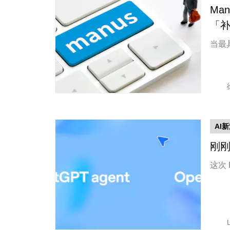
Ma
「
当最具
AI
刚刚
这次 