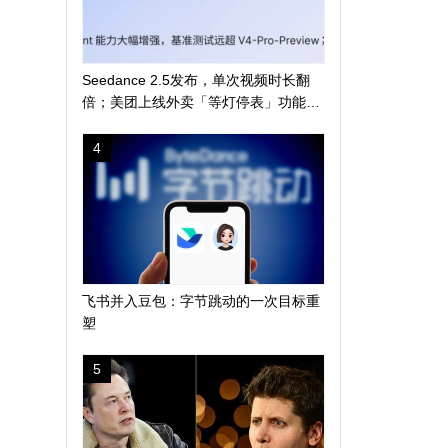
Seedance 2.5发布，单次视频时长翻
倍；美团上线外卖「等灯停表」功能；
长鑫科技突破 4 万亿
4
飞书并入豆包：字节跳动的一次目标重
塑
5