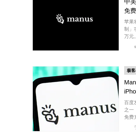
中美
免费
苹果将
制」
万元
s
极客
Ma
iP
应
百度发
之一
免费