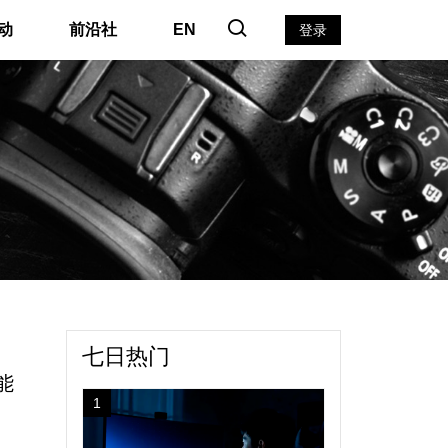
动
前沿社
EN
登录
#
七日热门
能
1