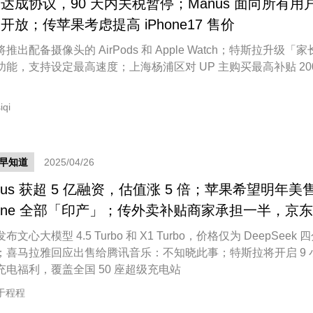
达成协议，90 天内关税暂停；Manus 面向所有用
开放；传苹果考虑提高 iPhone17 售价
推出配备摄像头的 AirPods 和 Apple Watch；特斯拉升级「家
功能，支持设定最高速度；上海杨浦区对 UP 主购买最高补贴 20
。
iqi
早知道
2025/04/26
nus 获超 5 亿融资，估值涨 5 倍；苹果希望明年美
hone 全部「印产」；传外卖补贴商家承担一半，京
布文心大模型 4.5 Turbo 和 X1 Turbo，价格仅为 DeepSeek 
；喜马拉雅回应出售给腾讯音乐：不知晓此事；特斯拉将开启 9 
充电福利，覆盖全国 50 座超级充电站
于程程