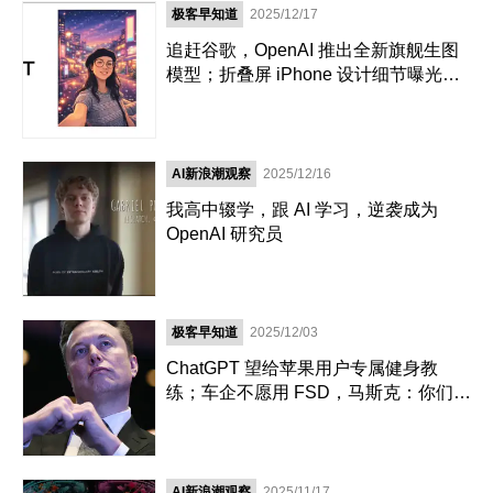
极客早知道
2025/12/17
追赶谷歌，OpenAI 推出全新旗舰生图
模型；折叠屏 iPhone 设计细节曝光；
余承东接任华为终端有限公司董事长｜
极客早知道
AI新浪潮观察
2025/12/16
我高中辍学，跟 AI 学习，逆袭成为
OpenAI 研究员
极客早知道
2025/12/03
ChatGPT 望给苹果用户专属健身教
练；车企不愿用 FSD，马斯克：你们疯
了！；米哈游蔡浩宇发「游戏GPT」｜
极客早知道
AI新浪潮观察
2025/11/17