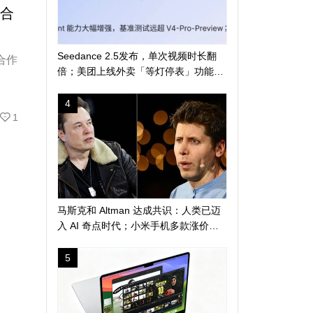
网合
Seedance 2.5发布，单次视频时长翻
合作
倍；美团上线外卖「等灯停表」功能；
长鑫科技突破 4 万亿
4
1
马斯克和 Altman 达成共识：人类已迈
入 AI 奇点时代；小米手机多款涨价
300 元起；苹果警告 AI 算力短缺或导
致产品延期发布
5