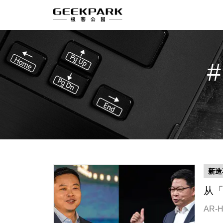
新造
从「
AR