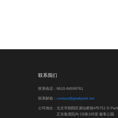
联系我们
联系电话：8610-84599761
联系邮箱：
contact@geekpark.net
公司地址：北京市朝阳区酒仙桥路4号751 D·Par
正东集团院内 C8座105室 极客公园