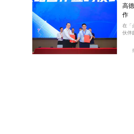
高德
作
在「
伙伴