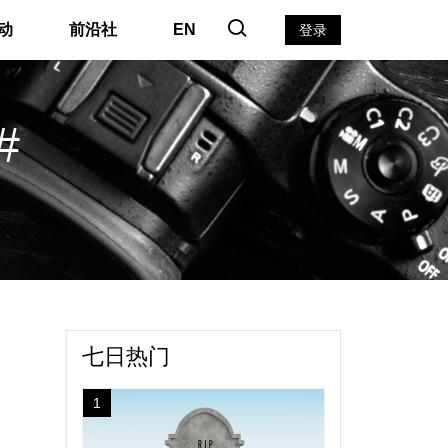
动
前沿社
EN
登录
#
七日热门
1