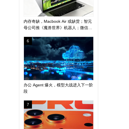
内存奇缺，Macbook Air 或缺货；智元
母公司推《魔兽世界》机器人；微信地
震预警上线新功能
6
办公 Agent 爆火，模型大战进入下一阶
段
7