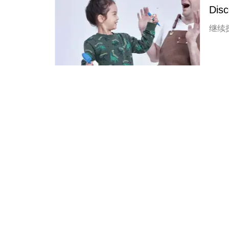
Di
继续探
综合
商
谁说