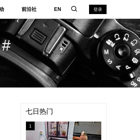
动
前沿社
EN
登录
 #
七日热门
1