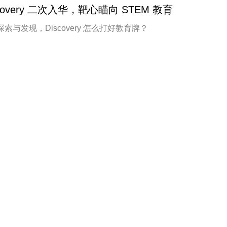
scovery 二次入华，靶心瞄向 STEM 教育
索与发现，Discovery 怎么打好教育牌？
包校千
报道
2019/11/21
业遥感卫星柳暗花明，这家公司为何不做中国马斯克
遥感卫星没市场？
包校千