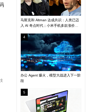
码
马斯克和 Altman 达成共识：人类已迈
入 AI 奇点时代；小米手机多款涨价
300 元起；苹果警告 AI 算力短缺或导
致产品延期发布
4
办公 Agent 爆火，模型大战进入下一阶
技
段
5