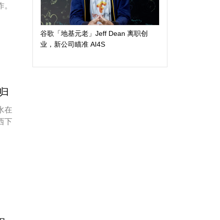
作。
谷歌「地基元老」Jeff Dean 离职创
业，新公司瞄准 AI4S
归
水在
西下