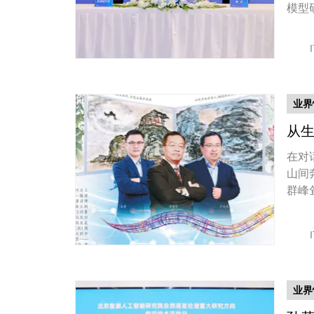
模型
业界
从生
在对
山间
群峰
业界