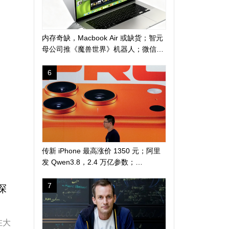
内存奇缺，Macbook Air 或缺货；智元
母公司推《魔兽世界》机器人；微信地
震预警上线新功能
6
传新 iPhone 最高涨价 1350 元；阿里
发 Qwen3.8，2.4 万亿参数；
DuckDuckGo 推「反科技」太阳镜
7
探
在大