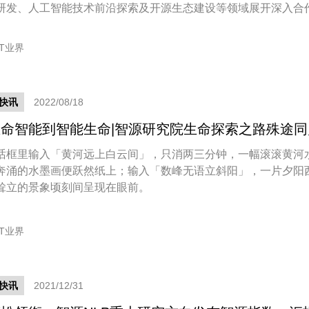
研发、人工智能技术前沿探索及开源生态建设等领域展开深入合
IT业界
快讯
2022/08/18
命智能到智能生命|智源研究院生命探索之路殊途同
话框里输入「黄河远上白云间」，只消两三分钟，一幅滚滚黄河
奔涌的水墨画便跃然纸上；输入「数峰无语立斜阳」，一片夕阳
耸立的景象顷刻间呈现在眼前。
IT业界
快讯
2021/12/31