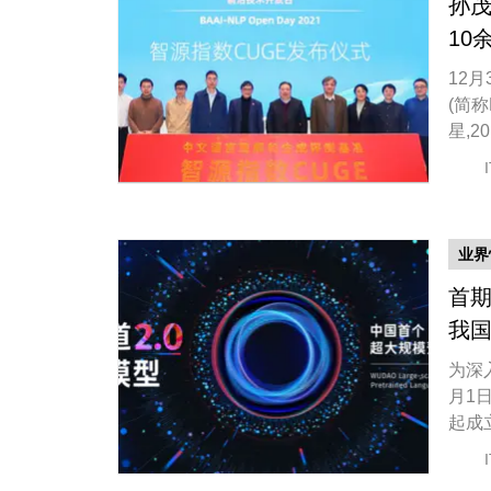
孙茂
10
12
(简
星,
了大
讨。
业界
首期
我
为深
月1
起成