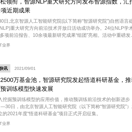
松领衔，智源NLP重大研究方向发布智源指数，汇
余项近期成果
月30日,北京智源人工智能研究院(以下简称“智源研究院”)自然语言
称NLP)重大研究方向前沿技术开放日活动成功举办。24位NLP学
20多项前沿报告、10余项最新研究成果“组团”亮相。活动中重磅发
模型评测的“命题”新方案——智源指数,更有OpenHowNet前沿技
IT业界
新老学者群星汇聚,研究探讨多点开花,现场学术气氛浓厚。
快讯
2021/09/01
2500万基金池，智源研究院发起悟道科研基金，推
国预训练模型快速发展
入挖掘预训练模型的应用价值，推动预训练前沿技术的创新进步
日—30日，由北京智源人工智能研究院（以下简称“智源研究院”）
立的2021年度“悟道科研基金”项目正式开启征集。
IT业界