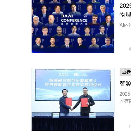
20
物
AI
业界
智
202
术有