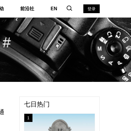
动
前沿社
EN
登录
#
七日热门
通
1