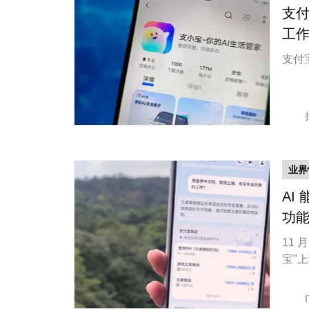
支付
工
支付
业界
AI
功
11 
宝"上