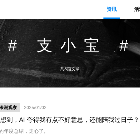
资讯
活
# 支小宝 #
共8篇文章
新浪潮观察
2025/01/02
想到，AI 夸得我有点不好意思，还能陪我过日子？
 出的年度总结，走心了。