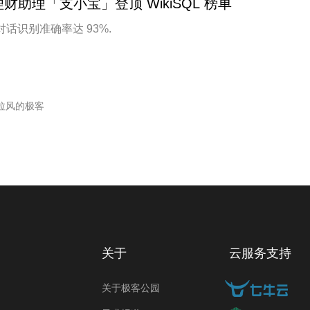
 理财助理「支小宝」登顶 WikiSQL 榜单
对话识别准确率达 93%.
拉风的极客
关于
云服务支持
关于极客公园