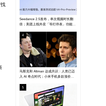
帮找
Seedance 2.5发布，单次视频时长翻
倍；美团上线外卖「等灯停表」功能；
长鑫科技突破 4 万亿
4
新
马斯克和 Altman 达成共识：人类已迈
入 AI 奇点时代；小米手机多款涨价
300 元起；苹果警告 AI 算力短缺或导
致产品延期发布
5