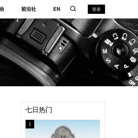
动
前沿社
EN
登录
七日热门
1