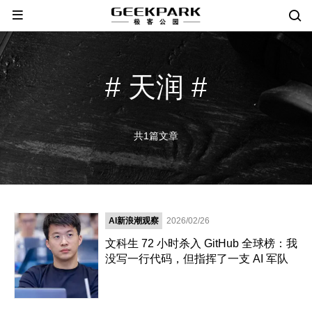
# 天润 #
共1篇文章
AI新浪潮观察
2026/02/26
文科生 72 小时杀入 GitHub 全球榜：我
没写一行代码，但指挥了一支 AI 军队