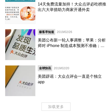
14天免费流量加持！大众点评必吃榜推
出六大举措助力商家开通外卖
极客早知道
2019/02/26
美团公布新一轮人事调整；苹果：分析
师对 iPhone 制造成本预测不准确；巴
菲特：如果苹果股价走低，会继续买进
全球快讯
2019/02/20
美团辟谣：大众点评会一直是个独立
app
加载更多