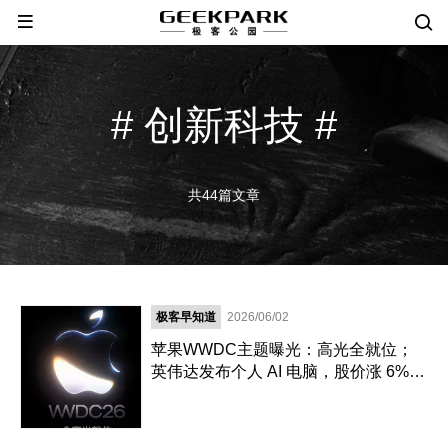
# 创新科技 #
共44篇文章
极客早知道
2026/06/02
苹果WWDC主题曝光：高光全就位；
英伟达发布个人 AI 电脑，股价涨 6%；
宇树 IPO 过会，创 73 天「闪电纪录」