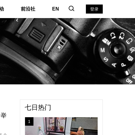
动
前沿社
EN
登录
七日热门
会举
1