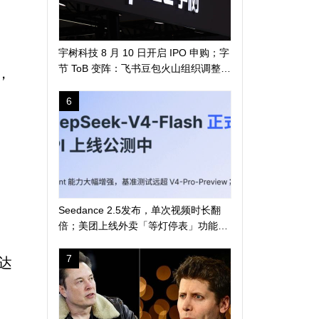
宇树科技 8 月 10 日开启 IPO 申购；字
节 ToB 变阵：飞书豆包火山组织调整；
，
马斯克称人类 5-7 年登陆火星 | 极客早
知道
6
Seedance 2.5发布，单次视频时长翻
倍；美团上线外卖「等灯停表」功能；
长鑫科技突破 4 万亿
7
 达