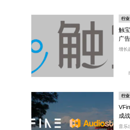
行业
触宝
广
增长
行业
VF
成
音乐