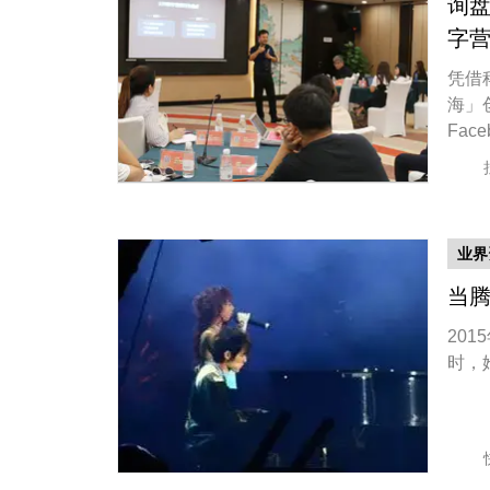
询盘
字
凭借
海」
Fac
业界
当腾
201
时，