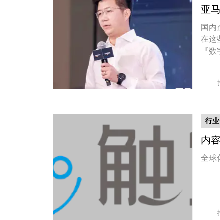
亚
国内
在这
『数
行业
内容
全球