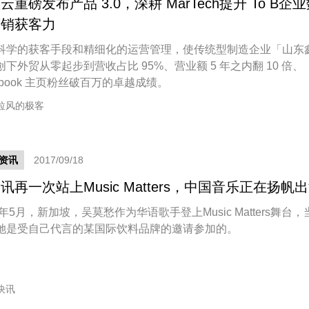
云重磅发布产品 3.0，深耕 MarTech提升 To B企
营销获客力
科学的获客手段和精细化的运营管理，使传统型制造企业「山东
创下外贸从零起步到营收占比 95%、营业额 5 年之内翻 10 倍、
ebook 主页粉丝破百万的卓越成绩。
拉风的极客
资讯
2017/09/18
讯再一次站上Music Matters，中国音乐正在扬帆
5年5月，新加坡，吴莫愁作为华语歌手登上Music Matters舞台，
她是受自己代言的某国际饮料品牌的邀请参加的。
快讯