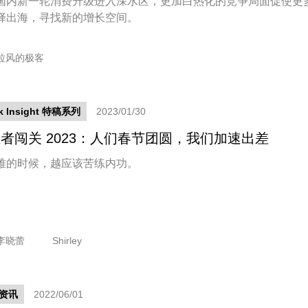
国内新一轮消费升级进入深水区，更加白热化的竞争局面促使更
择出海，寻找新的增长空间。
拉风的极客
k Insight 特稿系列
2023/01/30
者闯关 2023：人们春节团圆，我们加速出差
难的时候，越应该苦练内功。
李晓蕾
Shirley
资讯
2022/06/01