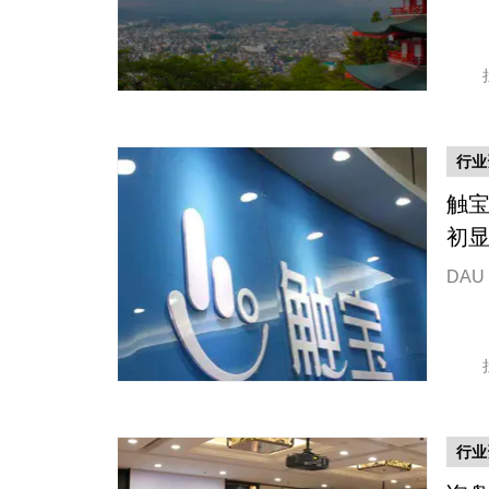
行业
触宝
初
DA
行业