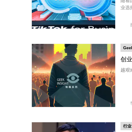
随着
业选
Gee
创业
越艰
行业