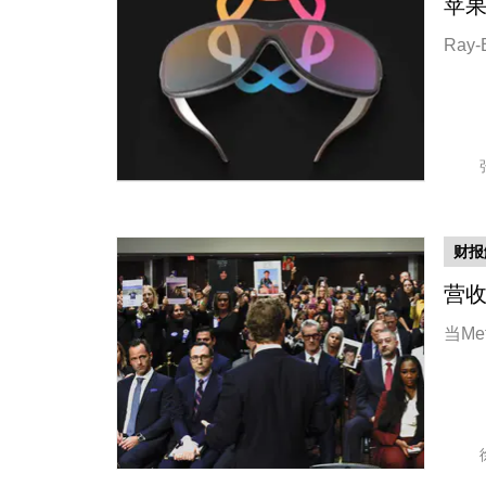
苹果
Ray
财报
营收
当M