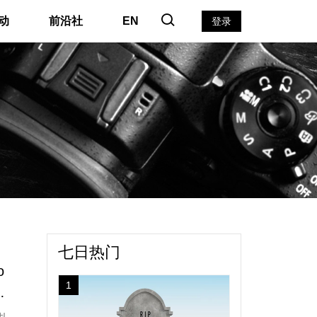
动
前沿社
EN
登录
七日热门
o
1
极