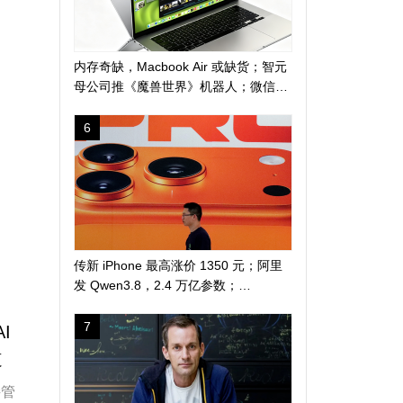
内存奇缺，Macbook Air 或缺货；智元
母公司推《魔兽世界》机器人；微信地
震预警上线新功能
6
传新 iPhone 最高涨价 1350 元；阿里
发 Qwen3.8，2.4 万亿参数；
DuckDuckGo 推「反科技」太阳镜
7
I
道
接管