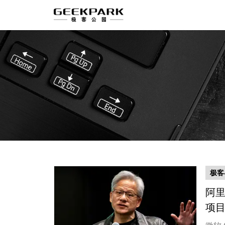
极客
阿里
项目
客