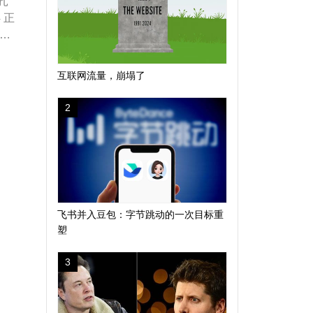
 扎
 正
亿韩
互联网流量，崩塌了
2
，
飞书并入豆包：字节跳动的一次目标重
塑
3