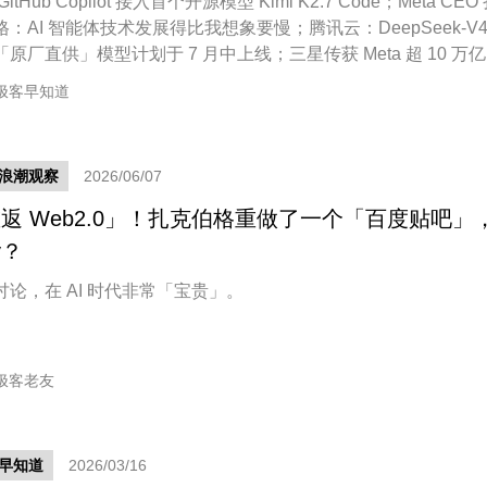
itHub Copilot 接入首个开源模型 Kimi K2.7 Code；Meta CEO
：AI 智能体技术发展得比我想象要慢；腾讯云：DeepSeek-V4
原厂直供」模型计划于 7 月中上线；三星传获 Meta 超 10 万
AI 芯片代工订单，2 纳米中长期积压订单看涨
极客早知道
新浪潮观察
2026/06/07
返 Web2.0」！扎克伯格重做了一个「百度贴吧」
y？
讨论，在 AI 时代非常「宝贵」。
极客老友
早知道
2026/03/16