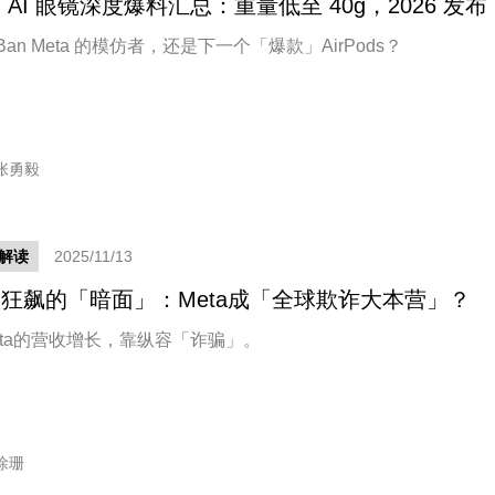
 AI 眼镜深度爆料汇总：重量低至 40g，2026 发布
-Ban Meta 的模仿者，还是下一个「爆款」AirPods？
张勇毅
解读
2025/11/13
狂飙的「暗面」：Meta成「全球欺诈大本营」？
eta的营收增长，靠纵容「诈骗」。
徐珊