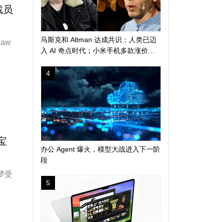
裁员
马斯克和 Altman 达成共识：人类已迈
aw
入 AI 奇点时代；小米手机多款涨价
300 元起；苹果警告 AI 算力短缺或导
致产品延期发布
4
宝
办公 Agent 爆火，模型大战进入下一阶
段
片梦受
5