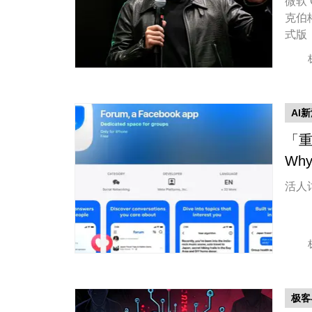
微软 G
克伯格
式版「
元 
AI
「重
Wh
活人
极客