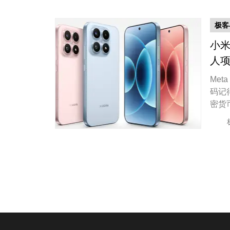
极客
小米
人
Met
码记
密货