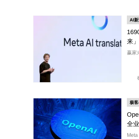
AI
16
来
赢家
极客
Op
全业
Met