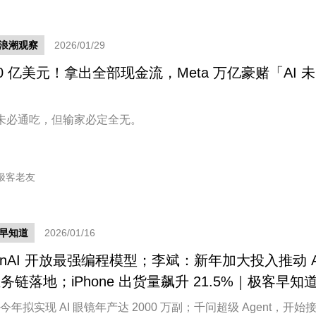
新浪潮观察
2026/01/29
90 亿美元！拿出全部现金流，Meta 万亿豪赌「AI 未
」
未必通吃，但输家必定全无。
极客老友
早知道
2026/01/16
enAI 开放最强编程模型；李斌：新年加大投入推动 A
务链落地；iPhone 出货量飙升 21.5%｜极客早知
a 今年拟实现 AI 眼镜年产达 2000 万副；千问超级 Agent，开始