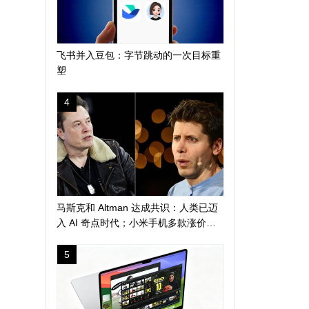
飞书并入豆包：字节跳动的一次目标重
塑
4
马斯克和 Altman 达成共识：人类已迈
入 AI 奇点时代；小米手机多款涨价
300 元起；苹果警告 AI 算力短缺或导
致产品延期发布
5