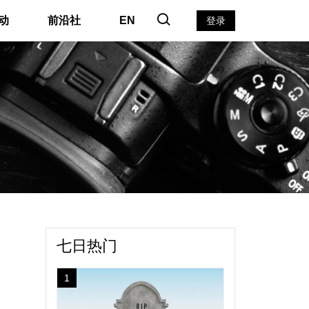
动
前沿社
EN
登录
#
七日热门
1