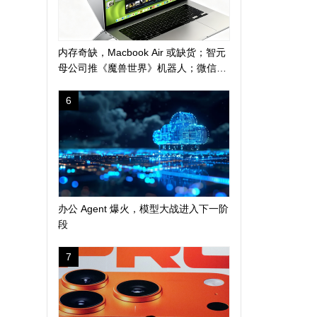
内存奇缺，Macbook Air 或缺货；智元
母公司推《魔兽世界》机器人；微信地
震预警上线新功能
6
办公 Agent 爆火，模型大战进入下一阶
段
7