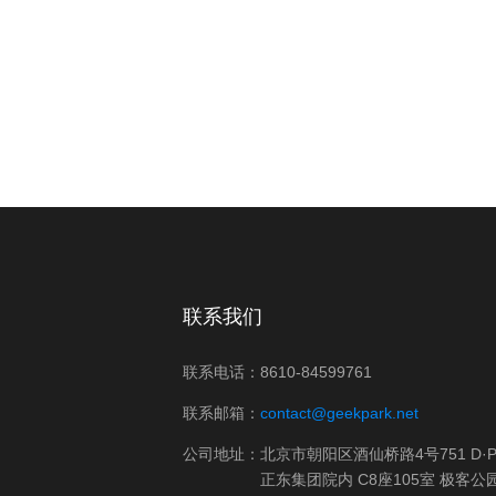
联系我们
联系电话：8610-84599761
联系邮箱：
contact@geekpark.net
公司地址：北京市朝阳区酒仙桥路4号751 D·Pa
正东集团院内 C8座105室 极客公