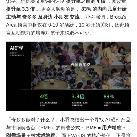
识字、记忆英文单词的速度
提升至之前的 4 倍
，阅读量
提升至 3.3 倍
。更令人触动的是，
83% 的内向儿童开始
主动与 奇多多 及身边 小朋友 交流
。小乔强调，Broca's
Area 语言中枢仅在 0-10 岁活跃，10 岁开始关闭，因此语
言互动能力的培养对孩子来说必不可少。
「奇多多做对了什么？」小乔总结出一个寻找 AI 硬件产品
与市场契合点（PMF）的精准公式：
PMF = 用户精准 +
刚需场景 + 技术成熟度。
而 EVA OS 的核心价值，正是将