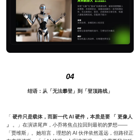
04
结语：从「无法攀登」到「登顶路线」
「
硬件只是载体，而新一代 AI 硬件，本质是要 「 更像人
」
。」在演讲尾声，小乔将焦点拉回到最初的梦想——
「贾维斯」。她坦言，理想的 AI 伙伴依然遥远，但路径正