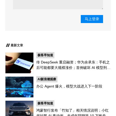
马上登录
最新文章
极客早知道
传 DeepSeek 重启融资；华为余承东：手机之
后可能都要大规模涨价；首例破坏 AI 模型刑案
宣判，程序员「删库跑路」获刑
AI新浪潮观察
办公 Agent 爆火，模型大战进入下一阶段
极客早知道
鸿蒙智行发布「竹知了」相关情况说明；小红
书封禁 AI 毒动画，未成年陪聊等 10 万账号；