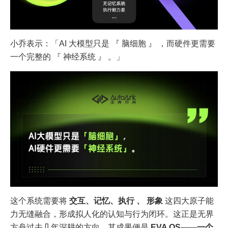
小乔表示：「AI 大模型只是 『 脑细胞 』 ，而硬件更需要
一个完整的 『 神经系统 』 。」
这个系统需要将
交互、记忆、执行 、 形象
这四大原子能
力无缝融合，形成拟人化的认知与行为闭环。这正是无界
方舟过去几年深耕的方向，其成果便是
EVA OS——一个