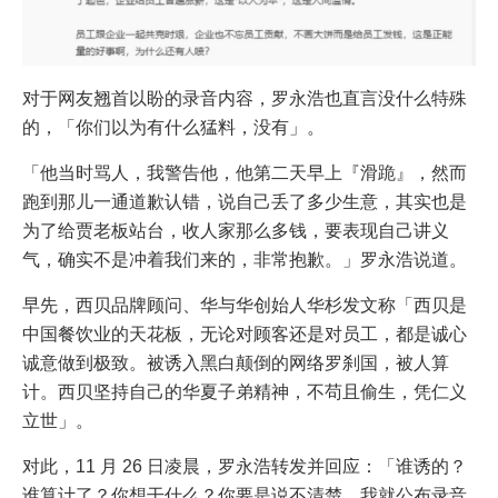
对于网友翘首以盼的录音内容，罗永浩也直言没什么特殊
的，「你们以为有什么猛料，没有」。
「他当时骂人，我警告他，他第二天早上『滑跪』，然而
跑到那儿一通道歉认错，说自己丢了多少生意，其实也是
为了给贾老板站台，收人家那么多钱，要表现自己讲义
气，确实不是冲着我们来的，非常抱歉。」罗永浩说道。
早先，西贝品牌顾问、华与华创始人华杉发文称「西贝是
中国餐饮业的天花板，无论对顾客还是对员工，都是诚心
诚意做到极致。被诱入黑白颠倒的网络罗刹国，被人算
计。西贝坚持自己的华夏子弟精神，不苟且偷生，凭仁义
立世」。
对此，11 月 26 日凌晨，罗永浩转发并回应：「谁诱的？
谁算计了？你想干什么？你要是说不清楚，我就公布录音