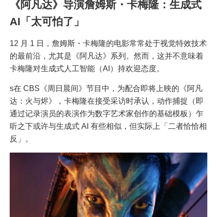
《阿凡达》导演詹姆斯・卡梅隆：生成式
AI「太可怕了」
12 月 1 日，詹姆斯・卡梅隆的电影常常处于视觉特效技术
的最前沿，尤其是《阿凡达》系列。然而，这并不意味着
卡梅隆对生成式人工智能（AI）持欢迎态度。
s在 CBS《周日晨间》节目中，为配合即将上映的《阿凡
达：火与烬》，卡梅隆在接受采访时承认，动作捕捉（即
通过记录演员的表演作为数字艺术家创作的基础模板）乍
听之下或许与生成式 AI 有些相似，但实际上「二者恰恰相
反」。