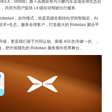
A；HKEX：09988）旗下高德宣布与小鹏汽车达成全球生态合
平台，共同为用户提供 L4 级自动驾驶出行服务。
botaxi」合作模式，也是高德全面转向空间智能后，AI
+生态」服务全球客户，打造最大的 Robotaxi 聚合平
级，更是我们基于共同认知、探索 AGI 的关键一步。」
把中国领先的 Robotaxi 服务推向世界舞台。