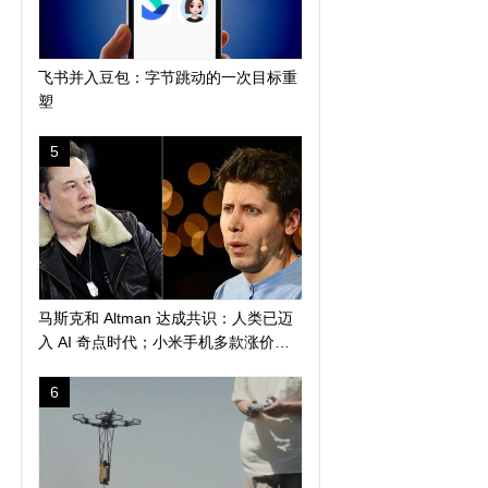
飞书并入豆包：字节跳动的一次目标重
塑
5
马斯克和 Altman 达成共识：人类已迈
入 AI 奇点时代；小米手机多款涨价
300 元起；苹果警告 AI 算力短缺或导
致产品延期发布
6