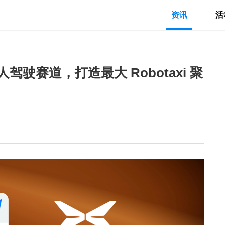
资讯
活
驶赛道，打造最大 Robotaxi 聚