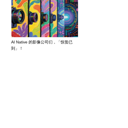
AI Native 的影像公司们，「惊蛰已
到」！