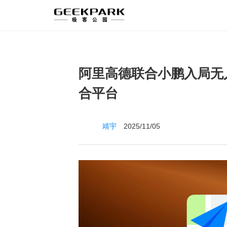
阿里高德联合小鹏入局无人驾
合平台
靖宇
2025/11/05