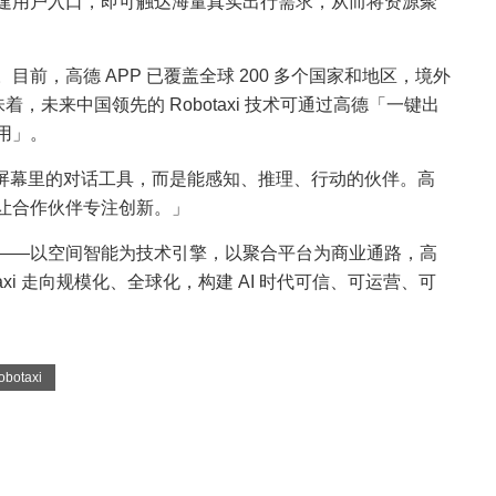
建用户入口，即可触达海量真实出行需求，从而将资源聚
前，高德 APP 已覆盖全球 200 多个国家和地区，境外
着，未来中国领先的 Robotaxi 技术可通过高德「一键出
用」。
不是屏幕里的对话工具，而是能感知、推理、行动的伙伴。高
让合作伙伴专注创新。」
——以空间智能为技术引擎，以聚合平台为商业通路，高
axi 走向规模化、全球化，构建 AI 时代可信、可运营、可
obotaxi