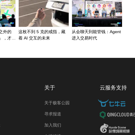
之外的
这枚不到 5 克的戒指，藏
从会聊天到能管钱：Agent
」，才是
着 AI 交互的未来
进入交易时代
的主战场
关于
云服务支持
关于极客公园
寻求报道
k
加入我们