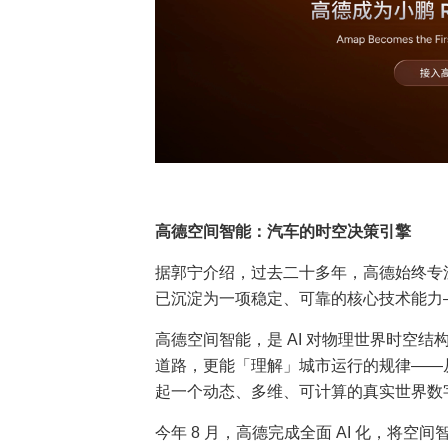
高德空间智能：汽车的时空决策引擎
据郭宁介绍，过去二十多年，高德始终专
已沉淀为一项稳定、可靠的核心技术能力——空间智能
高德空间智能，是 AI 对物理世界时空
道路，更能「理解」城市运行的规律——
起一个动态、多维、可计算的真实世界数
今年 8 月，高德完成全面 AI 化，将空间