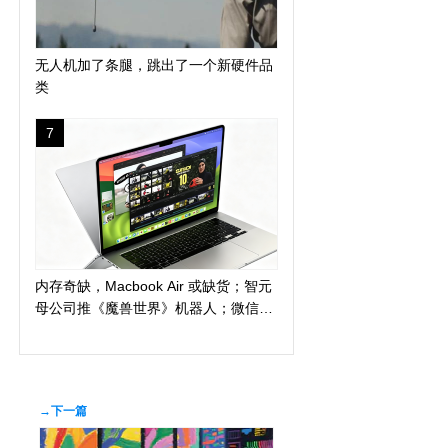
无人机加了条腿，跳出了一个新硬件品
类
7
内存奇缺，Macbook Air 或缺货；智元
母公司推《魔兽世界》机器人；微信地
震预警上线新功能
→下一篇