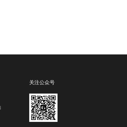
关注公众号