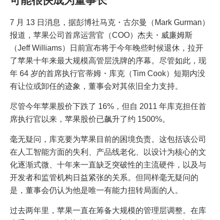
可能很快成为董事长
7 月 13 日消息，据彭博社马克・古尔曼（Mark Gurman）
报道，苹果公司首席运营官（COO）杰夫・威廉姆斯
（Jeff Williams）日前宣布将于今年晚些时候退休，拉开
了苹果十年来最大规模高管层洗牌的序幕。尽管如此，现
年 64 岁的首席执行官蒂姆・库克（Tim Cook）短期内没
有让位或卸任的迹象，董事会对其依旧全力支持。
尽管今年苹果股价下跌了 16%，但自 2011 年库克担任首
席执行官以来，苹果股价已飙升了约 1500%。
毫无疑问，库克要为苹果目前的困境负责。这包括该公司
在人工智能方面的失利、产品线老化、以设计为核心的文
化逐渐式微、十年来一直缺乏突破性的主流硬件，以及与
开发者和监管机构日益紧张的关系。但同样毫无疑问的
是，董事会仍认为他是唯一有能力扭转局面的人。
过去两年里，苹果一直在筹备大规模的管理层调整。在库