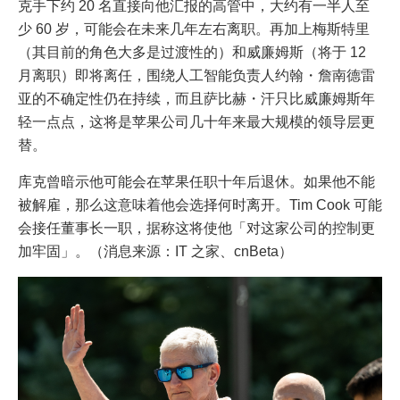
克手下约 20 名直接向他汇报的高管中，大约有一半人至
少 60 岁，可能会在未来几年左右离职。再加上梅斯特里
（其目前的角色大多是过渡性的）和威廉姆斯（将于 12
月离职）即将离任，围绕人工智能负责人约翰・詹南德雷
亚的不确定性仍在持续，而且萨比赫・汗只比威廉姆斯年
轻一点点，这将是苹果公司几十年来最大规模的领导层更
替。
库克曾暗示他可能会在苹果任职十年后退休。如果他不能
被解雇，那么这意味着他会选择何时离开。Tim Cook 可能
会接任董事长一职，据称这将使他「对这家公司的控制更
加牢固」。（消息来源：IT 之家、cnBeta）