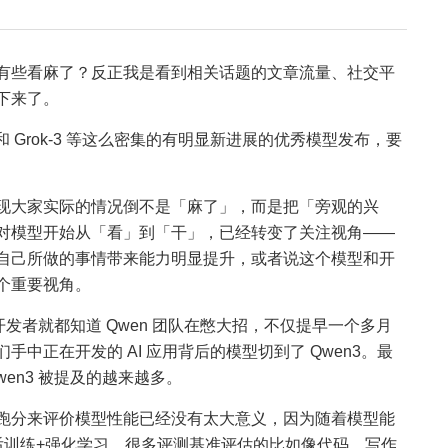
有些看麻了？反正我是看到相关话题的文章流量、社交平
下来了。
-4.1 和 Grok-3 等这么密集的有明显新进展的优秀模型发布，要
现大家实际的情况倒不是「麻了」，而是把「旁观的兴
对模型开始从「看」到「干」，已经转变了关注视角——
自己所做的事情带来能力明显提升，或者说这个模型和开
个重要视角。
和开发者就都知道 Qwen 团队在憋大招，不仅提早一个多月
中正在开发的 AI 应用背后的模型切到了 Qwen3。最
en3 被提及的越来越多。
跑分来评价模型性能已经没有太大意义，因为随着模型能
后训练+强化学习，很多评测基准评估的比如像代码、写作