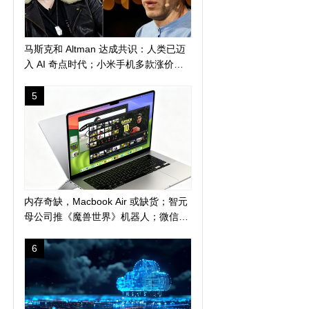
马斯克和 Altman 达成共识：人类已迈
入 AI 奇点时代；小米手机多款涨价
300 元起；苹果警告 AI 算力短缺或导
致产品延期发布
5
内存奇缺，Macbook Air 或缺货；智元
母公司推《魔兽世界》机器人；微信地
震预警上线新功能
6