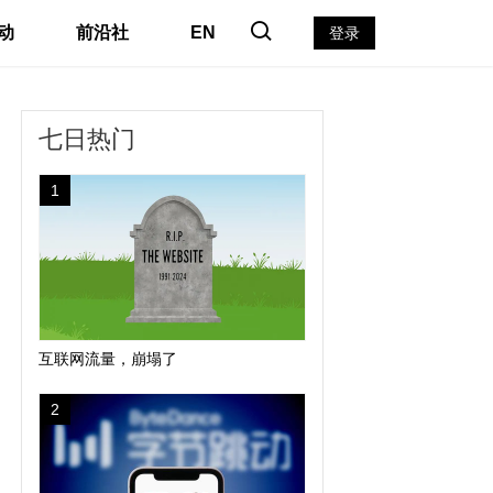
动
前沿社
EN
登录
七日热门
1
互联网流量，崩塌了
2