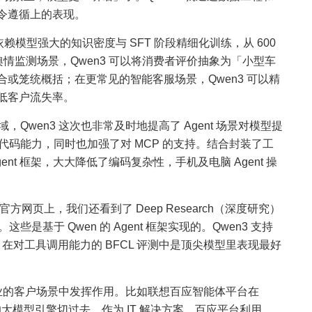
令遵循上的表现。
依赖模型强大的知识密度与 SFT 阶段精细化训练，从 600
舆情监测场景，Qwen3 可以将消费者评价抽象为「小型车
或笼统概括；在更常见的智能客服场景，Qwen3 可以精
低客户流失率。
域，Qwen3 这次也非常及时地提高了 Agent 场景对模型提
用和代码能力，同时也加强了对 MCP 的支持。结合封装了工
ent 框架，大大降低了编码复杂性，手机及电脑 Agent 操
官方网页上，我们还看到了 Deep Research（深度研究）
些是基于 Qwen 的 Agent 框架实现的。Qwen3 支持
协议，在对工具调用能力的 BFCL 评测中是顶尖模型里表现最好
各行各业的客户场景中发挥作用。比如联想百应智能体平台在
的大模型引擎切过去。作为 IT 解决方案，百应平台利用