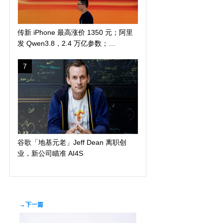
传新 iPhone 最高涨价 1350 元；阿里
发 Qwen3.8，2.4 万亿参数；
DuckDuckGo 推「反科技」太阳镜
7
谷歌「地基元老」Jeff Dean 离职创
业，新公司瞄准 AI4S
→下一篇