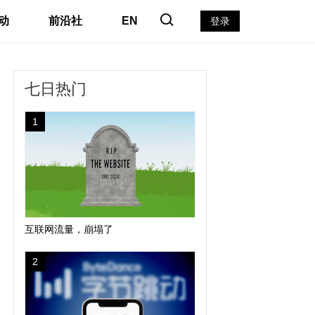
动
前沿社
EN
登录
七日热门
1
互联网流量，崩塌了
2