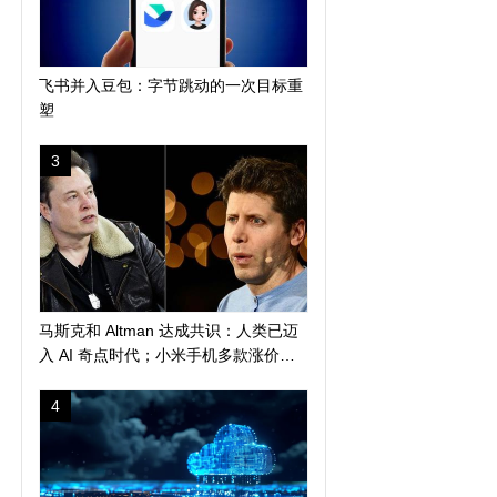
飞书并入豆包：字节跳动的一次目标重
塑
3
马斯克和 Altman 达成共识：人类已迈
入 AI 奇点时代；小米手机多款涨价
300 元起；苹果警告 AI 算力短缺或导
致产品延期发布
4