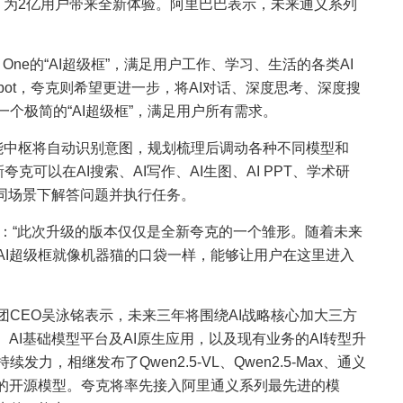
”，为2亿用户带来全新体验。阿里巴巴表示，未来通义系列
 One的“AI超级框”，满足用户工作、学习、生活的各类AI
tbot，夸克则希望更进一步，将AI对话、深度思考、深度搜
个极简的“AI超级框”，满足用户所有需求。
智能中枢将自动识别意图，规划梳理后调动各种不同模型和
夸克可以在AI搜索、AI写作、AI生图、AI PPT、学术研
不同场景下解答问题并执行任务。
示：“此次升级的版本仅仅是全新夸克的一个雏形。随着未来
AI超级框就像机器猫的口袋一样，能够让用户在这里进入
CEO吴泳铭表示，未来三年将围绕AI战略核心加大三方
AI基础模型平台及AI原生应用，以及现有业务的AI转型升
，相继发布了Qwen2.5-VL、Qwen2.5-Max、通义
领先的开源模型。夸克将率先接入阿里通义系列最先进的模