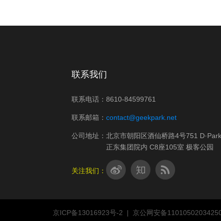
微信内测朋友圈 AI 新功
视频的下半场开始了
能；美国科学家首次用AI设
上新
计出新型病毒｜极客早知道
联系我们
联系电话：8610-84599761
联系邮箱：
contact@geekpark.net
公司地址：北京市朝阳区酒仙桥路4号751 D·Par
正东集团院内 C8座105室 极客公园
关注我们：
京ICP备13016923号-2
|
京公网安备1101050203425