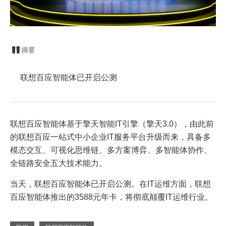
摘要
联想百应智能体已开启公测
联想百应智能体基于擎天智能IT引擎（擎天3.0），由此前
的联想百应一站式中小企业IT服务平台升级而来，具备多
模态交互、可视化思维链、多方案博弈、多智能体协作、
全链路安全五大技术能力。
当天，联想百应智能体已开启公测。在IT运维方面，联想
百应智能体推出的3588元年卡，将彻底颠覆IT运维行业。