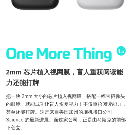
2mm 芯片植入视网膜，盲人重获阅读能
力还能打牌
把一块 2mm 大小的芯片植入视网膜，搭配一幅带摄像头
的眼镜，就能成功让盲人恢复视力！不仅重拾阅读能力，
甚至还能打牌。这是来自美国加州的脑机接口公司
Science 的最新进展。而这家公司，正是由马斯克的前部
下创立。