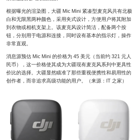
根据曝光的渲染图，大疆 Mic Mini 紧凑型麦克风共有北极
白和无限黑两种颜色，采用夹式设计，方便用户将其附加
到衣物或相机支架上。该麦克风设计简洁，配备两个按
钮，分别用于电源和连接，同时设有基本的指示灯，操作
非常直观。
消息源预估 Mic Mini 的价格为 45 美元（当前约 321 元人
民币），这一价格使其成为大疆现有麦克风系列中更具性
价比的选择。大疆显然瞄准了那些重视便携性和易用性的
创作者，而非追求高级功能的用户。（来源：IT 之家）