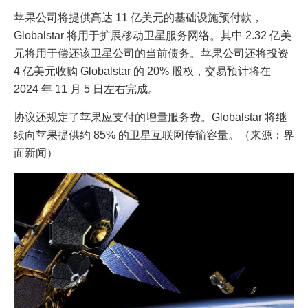
苹果公司将提供高达 11 亿美元的基础设施预付款，
Globalstar 将用于扩展移动卫星服务网络。其中 2.32 亿美
元将用于偿还该卫星公司的当前债务。苹果公司还将投资
4 亿美元收购 Globalstar 的 20% 股权，交易预计将在
2024 年 11 月 5 日左右完成。
协议还规定了苹果应支付的增量服务费。Globalstar 将继
续向苹果提供约 85% 的卫星互联网传输容量。（来源：界
面新闻）