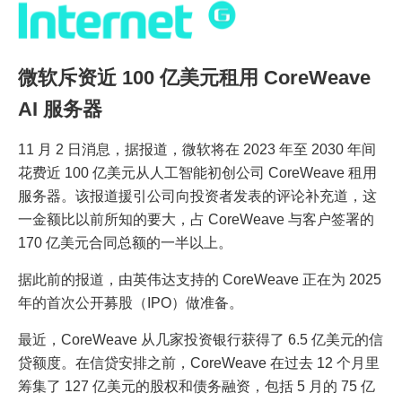
微软斥资近 100 亿美元租用 CoreWeave
AI 服务器
11 月 2 日消息，据报道，微软将在 2023 年至 2030 年间
花费近 100 亿美元从人工智能初创公司 CoreWeave 租用
服务器。该报道援引公司向投资者发表的评论补充道，这
一金额比以前所知的要大，占 CoreWeave 与客户签署的
170 亿美元合同总额的一半以上。
据此前的报道，由英伟达支持的 CoreWeave 正在为 2025
年的首次公开募股（IPO）做准备。
最近，CoreWeave 从几家投资银行获得了 6.5 亿美元的信
贷额度。在信贷安排之前，CoreWeave 在过去 12 个月里
筹集了 127 亿美元的股权和债务融资，包括 5 月的 75 亿