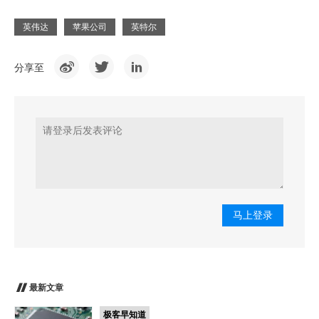
英伟达
苹果公司
英特尔
分享至
马上登录
最新文章
极客早知道