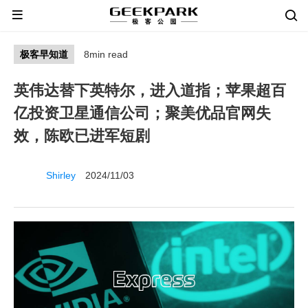
极客早知道
8min read
英伟达替下英特尔，进入道指；苹果超百
亿投资卫星通信公司；聚美优品官网失
效，陈欧已进军短剧
Shirley
2024/11/03