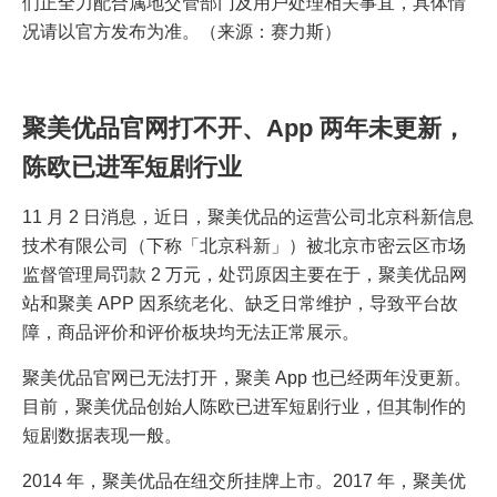
们正全力配合属地交管部门及用户处理相关事宜，具体情
况请以官方发布为准。（来源：赛力斯）
聚美优品官网打不开、App 两年未更新，
陈欧已进军短剧行业
11 月 2 日消息，近日，聚美优品的运营公司北京科新信息
技术有限公司（下称「北京科新」）被北京市密云区市场
监督管理局罚款 2 万元，处罚原因主要在于，聚美优品网
站和聚美 APP 因系统老化、缺乏日常维护，导致平台故
障，商品评价和评价板块均无法正常展示。
聚美优品官网已无法打开，聚美 App 也已经两年没更新。
目前，聚美优品创始人陈欧已进军短剧行业，但其制作的
短剧数据表现一般。
2014 年，聚美优品在纽交所挂牌上市。2017 年，聚美优