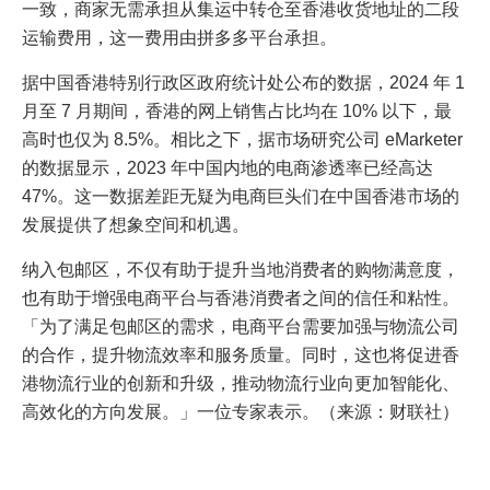
一致，商家无需承担从集运中转仓至香港收货地址的二段
运输费用，这一费用由拼多多平台承担。
据中国香港特别行政区政府统计处公布的数据，2024 年 1
月至 7 月期间，香港的网上销售占比均在 10% 以下，最
高时也仅为 8.5%。相比之下，据市场研究公司 eMarketer
的数据显示，2023 年中国内地的电商渗透率已经高达
47%。这一数据差距无疑为电商巨头们在中国香港市场的
发展提供了想象空间和机遇。
纳入包邮区，不仅有助于提升当地消费者的购物满意度，
也有助于增强电商平台与香港消费者之间的信任和粘性。
「为了满足包邮区的需求，电商平台需要加强与物流公司
的合作，提升物流效率和服务质量。同时，这也将促进香
港物流行业的创新和升级，推动物流行业向更加智能化、
高效化的方向发展。」一位专家表示。（来源：财联社）