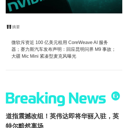
摘要
微软斥资近 100 亿美元租用 CoreWeave AI 服务
器；赛力斯汽车发布声明：回应昆明问界 M9 事故；
大疆 Mic Mini 紧凑型麦克风曝光
道指震撼改组！英伟达即将华丽入驻，英
特尔黯然离场