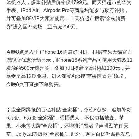
体机器人，多重补贴后价格仅4799元。而天猫超市的华为
手表、iPad Air、Airpods Pro等商品均能参与政府补贴，
并可叠加88VIP大额券使用，上天猫超市搜索“余杭消费
券”进入国补会场，至高减250元。
今晚8点是入手 iPhone 16的最好时机。根据苹果天猫官方
旗舰店优惠活动显示，iPhone16系列产品可使用天猫双11
发放的500元惊喜券，叠加以旧换新至高补贴1100元，并
享受至高12期免息。进入淘宝App搜“苹果惊喜券”领取，
今晚8点可直接下单购买。
引发全网蹲抢的百亿补贴“全家桶”，今晚8点起，追加补货
6万套。6万套“全家桶”，桶桶诱人，不仅包括戴森、苹
果、小米等大牌“全家桶”，还增推消费者呼声强烈的任天
堂、Jellycat等爆款“全家桶”。此外，淘宝百亿补贴再发总