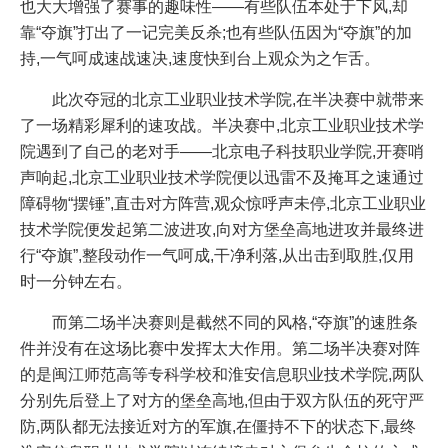
也大大增强了赛事的趣味性——有些队伍本处于下风,却
靠“夺旗”打出了一记完美反杀;也有些队伍因为“夺旗”的加
持,一气呵成速战速决,速度快到台上观众为之乍舌。
此次夺冠的北京工业职业技术学院,在半决赛中就带来
了一场精彩犀利的速攻战。半决赛中,北京工业职业技术学
院遇到了自己的老对手——北京电子科技职业学院,开赛哨
声响起,北京工业职业技术学院便以迅雷不及掩耳之速通过
障碍物“摆锤”,直击对方阵营,观众惊呼声未停,北京工业职业
技术学院便发起第二波进攻,向对方堡垒高地进攻并最终进
行“夺旗”,整段动作一气呵成,干净利落,从出击到取胜,仅用
时一分钟左右。
而第二场半决赛则是截然不同的风格,“夺旗”的速胜条
件并没有在这场比赛中发挥太大作用。第二场半决赛对阵
的是闽江师范高等专科学校和淮安信息职业技术学院,两队
分别先后登上了对方的堡垒高地,但由于双方队伍的死守严
防,两队都无法接近对方的军旗,在僵持不下的状态下,最终