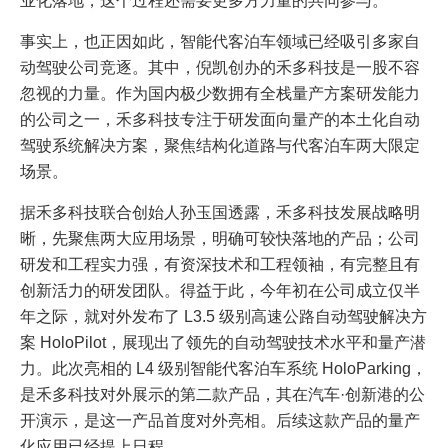
业化落地，这个过程还需要更多方力量的共同参与。
事实上，也正因如此，智能代客泊车领域已经吸引多家自
动驾驶公司竞逐。其中，倪凯创办的禾多科技是一股不容
忽视的力量。作为国内极少数拥有全栈量产方案研发能力
的公司之一，禾多科技专注于研发面向量产的本土化自动
驾驶系统解决方案，聚焦结构化道路与代客泊车两大限定
场景。
据禾多科技联合创始人孙玉国透露，禾多科技发展战略明
晰，先聚焦两大应用场景，明确可较快落地的产品；公司
研发和工程实力强，有资深技术和工程领袖，有完整且有
创新活力的研发团队。得益于此，今年初在公司成立仅半
年之际，就对外发布了 L3.5 级别高速公路自动驾驶解决方
案 HoloPilot，展现出了领先的自动驾驶技术水平和量产潜
力。此次亮相的 L4 级别智能代客泊车系统 HoloParking，
是禾多科技对外展示的第二款产品，其在汽车·创新港的公
开演示，是这一产品首度对外亮相。后续这款产品的量产
化应用已经提上日程。