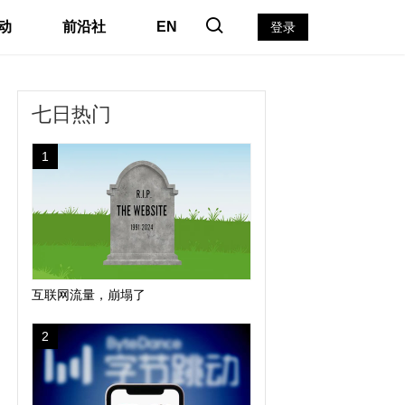
动
前沿社
EN
登录
七日热门
1
互联网流量，崩塌了
2