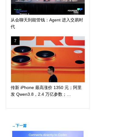
从会聊天到能管钱：Agent 进入交易时
代
7
传新 iPhone 最高涨价 1350 元；阿里
发 Qwen3.8，2.4 万亿参数；
DuckDuckGo 推「反科技」太阳镜
→下一篇