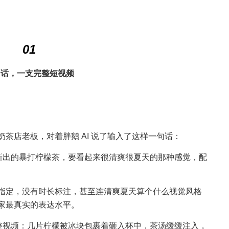
01
句话，一支完整短视频
茶店老板，对着胖鹅 AI 说了输入了这样一句话：
店新出的暴打柠檬茶，要看起来很清爽很夏天的那种感觉，配
指定，没有时长标注，甚至连清爽夏天算个什么视觉风格
家最真实的表达水平。
完整视频：几片柠檬被冰块包裹着砸入杯中，茶汤缓缓注入，