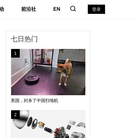
动
前沿社
EN
登录
七日热门
1
美国，封杀了中国扫地机
2