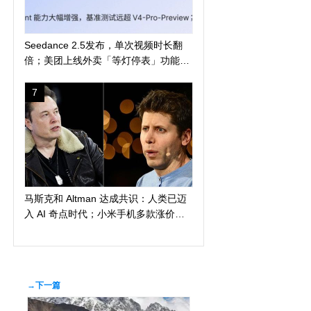
Seedance 2.5发布，单次视频时长翻
倍；美团上线外卖「等灯停表」功能；
长鑫科技突破 4 万亿
7
马斯克和 Altman 达成共识：人类已迈
入 AI 奇点时代；小米手机多款涨价
300 元起；苹果警告 AI 算力短缺或导
致产品延期发布
→下一篇