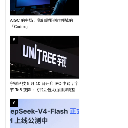
AIGC 的中场，我们需要创作领域的
「Codex」
5
宇树科技 8 月 10 日开启 IPO 申购；字
节 ToB 变阵：飞书豆包火山组织调整；
马斯克称人类 5-7 年登陆火星 | 极客早
知道
6